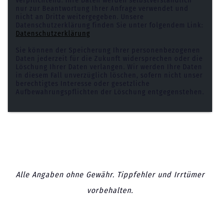
verpflichtend. Ihre Daten werden selbstverständlich
nur zur Beantwortung Ihrer Anfrage verwendet und
nicht an Dritte weitergegeben. Unsere
Datenschutzerklärung finden Sie unter folgendem Link:
Datenschutzerklärung
Sie können der Speicherung Ihrer personenbezogenen
Daten jederzeit für die Zukunft widersprechen oder die
Löschung Ihrer Daten verlangen. Wir werden Ihre Daten
in diesem Fall unverzüglich löschen, sofern nicht unser
berechtigtes Interesse oder gesetzliche
Aufbewahrungspflichten der Löschung entgegenstehen.
Alle Angaben ohne Gewähr. Tippfehler und Irrtümer
vorbehalten.