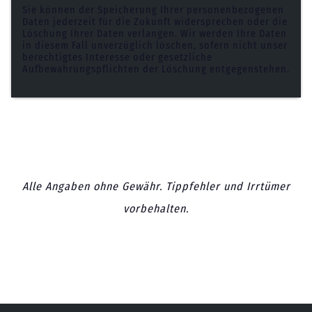
Sie können der Speicherung Ihrer personenbezogenen
Daten jederzeit für die Zukunft widersprechen oder die
Löschung Ihrer Daten verlangen. Wir werden Ihre Daten
in diesem Fall unverzüglich löschen, sofern nicht unser
berechtigtes Interesse oder gesetzliche
Aufbewahrungspflichten der Löschung entgegenstehen.
Alle Angaben ohne Gewähr. Tippfehler und Irrtümer
vorbehalten.