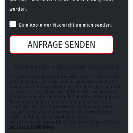
werden.
Eine Kopie der Nachricht an mich senden.
ANFRAGE SENDEN
WICHTIGE Informationen zum Datenschutz
Aus den eingegebenen Daten wird eine E-Mail erstellt,
welche an uns gesendet und gespeichert wird. Dazu
und um auch entsprechend auf Ihre Anfrage reagieren
zu können, müssen wir Ihre E-Mail-Adresse abfragen.
Alle weiteren eingegebenen Daten erleichtern uns die
Beantwortung ihrer Anfrage, sind jedoch nicht
verpflichtend. Ihre Daten werden selbstverständlich
nur zur Beantwortung Ihrer Anfrage verwendet und
nicht an Dritte weitergegeben. Unsere
Datenschutzerklärung finden Sie unter folgendem Link:
Datenschutzerklärung